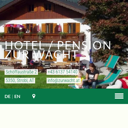
HOTEL / PENSION
ZUR WACHT
Schöffaustraße 2
+43 6137 54140
5350, Strobl, AT
info@zurwacht.at
DE
|
EN